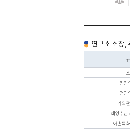
연구소 소장,
전임
전임
기획
해양수산
어촌특