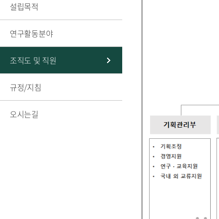
설립목적
연구활동분야
조직도 및 직원
규정/지침
규정
오시는길
시행세칙