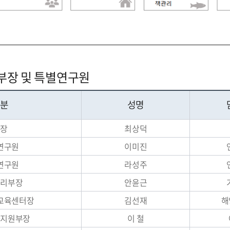
 부장 및 특별연구원
구분
성명
소장
최상덕
연구원
이미진
연구원
라성주
관리부장
안윤근
교육센터장
김선재
해
화지원부장
이 철