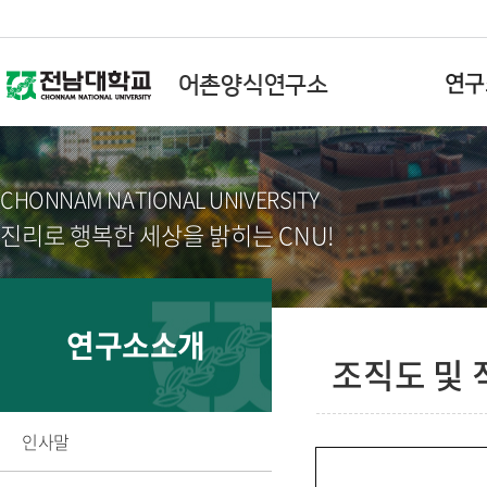
연구
어촌양식연구소
인사
CHONNAM NATIONAL UNIVERSITY
설립
진리로 행복한 세상을 밝히는 CNU!
연구
조직도
연구소소개
규정/
조직도 및 
오시
인사말