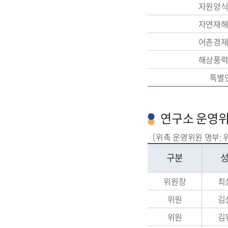
자원양
자연재
어촌경
해상풍
특별
연구소 운영
〔위촉 운영위원 명부: 
구분
위원장
최
위원
김
위원
김