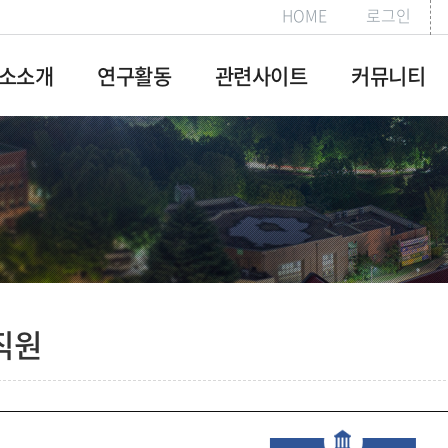
HOME
로그인
소소개
연구활동
관련사이트
커뮤니티
말
연구조사
관련사이트
공지사항
목적
연구활동및
자료실
성과
활동분야
Q&A
 및 직원
갤러리
지침
직원
는길