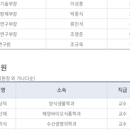
식기술부장
이성훈
해방제부장
박종식
제연구부장
류민석
력연구부장
조영준
연구원
조규옥
위원
위원장 외 가나다순〕
성명
소속
직급
상덕
양식생물학과
교수
선재
해양바이오식품학과
교수
위식
수산생명의학과
교수