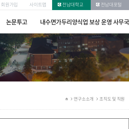
회원가입
사이트맵
전남대학교
전남대포털
논문투고
내수면가두리양식업 보상 운영 사무국
논문투고안
공지사항
내
자료실
논문투고규
민원문의
정
관련법규
논문심사규
정
고객센터
연구윤리규
연구소소개
조직도 및 직원
정
연구소논문
집